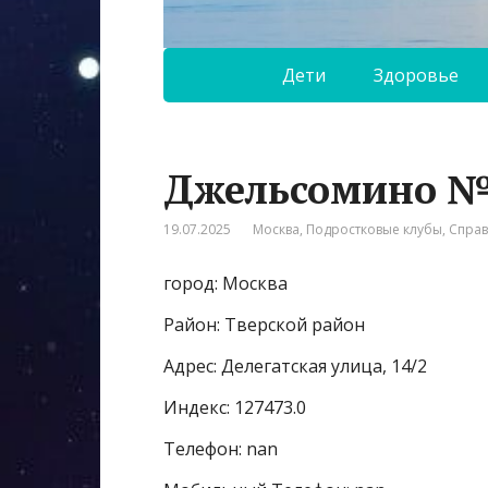
Дети
Здоровье
Джельсомино 
19.07.2025
Москва
,
Подростковые клубы
,
Спра
город: Москва
Район: Тверской район
Адрес: Делегатская улица, 14/2
Индекс: 127473.0
Телефон: nan