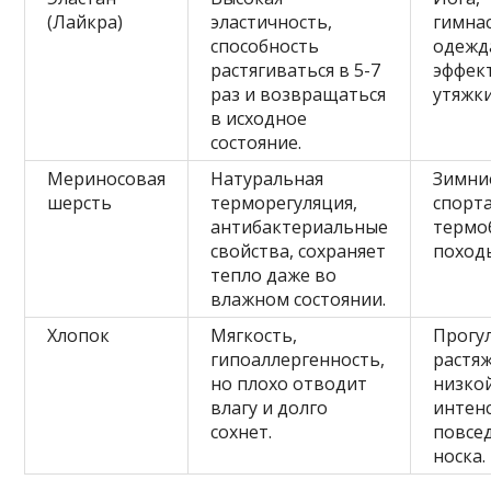
(Лайкра)
эластичность,
гимнас
способность
одежд
растягиваться в 5-7
эффек
раз и возвращаться
утяжки
в исходное
состояние.
Мериносовая
Натуральная
Зимни
шерсть
терморегуляция,
спорта
антибактериальные
термо
свойства, сохраняет
поход
тепло даже во
влажном состоянии.
Хлопок
Мягкость,
Прогу
гипоаллергенность,
растя
но плохо отводит
низко
влагу и долго
интен
сохнет.
повсе
носка.