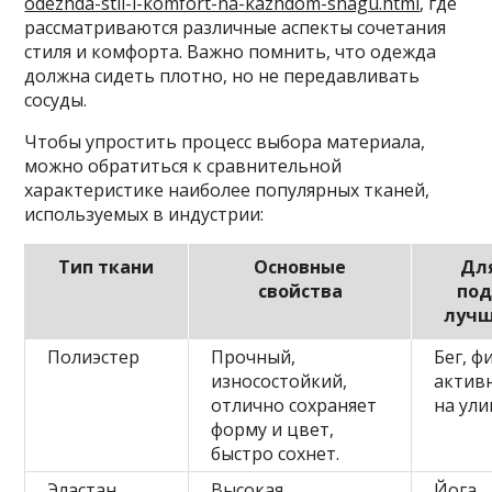
odezhda-stil-i-komfort-na-kazhdom-shagu.html
, где
рассматриваются различные аспекты сочетания
стиля и комфорта. Важно помнить, что одежда
должна сидеть плотно, но не передавливать
сосуды.
Чтобы упростить процесс выбора материала,
можно обратиться к сравнительной
характеристике наиболее популярных тканей,
используемых в индустрии:
Тип ткани
Основные
Дл
свойства
под
лучш
Полиэстер
Прочный,
Бег, ф
износостойкий,
актив
отлично сохраняет
на ули
форму и цвет,
быстро сохнет.
Эластан
Высокая
Йога,