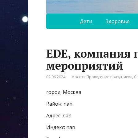
Дети
Здоровье
EDE, компания 
мероприятий
02.06.2024
Москва
,
Проведение праздников
,
С
город: Москва
Район: nan
Адрес: nan
Индекс: nan