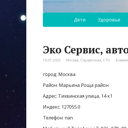
Дети
Здоровье
Эко Сервис, авт
19.07.2025
Москва
,
Справочная
,
СТО
Коммен
город: Москва
Район: Марьина Роща район
Адрес: Тихвинская улица, 14 к1
Индекс: 127055.0
Телефон: nan