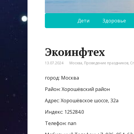
Дети
Здоровье
Экоинфтех
13.07.2024
Москва
,
Проведение праздников
,
С
город: Москва
Район: Хорошёвский район
Адрес: Хорошёвское шоссе, 32а
Индекс: 125284.0
Телефон: nan