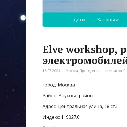
Дети
Здоровье
Elve workshop, 
электромобиле
16.07.2024
Москва
,
Проведение праздников
,
С
город: Москва
Район: Внуково район
Адрес: Центральная улица, 18 ст3
Индекс: 119027.0