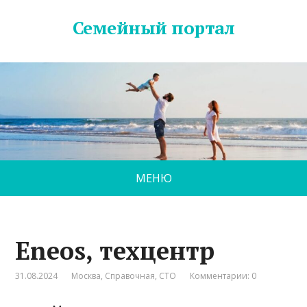
Семейный портал
МЕНЮ
Eneos, техцентр
31.08.2024
Москва
,
Справочная
,
СТО
Комментарии: 0