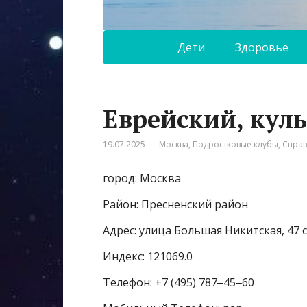
Дети
Здоровье
Еврейский, кул
19.07.2025
Москва
,
Подростковые клубы
,
Спра
город: Москва
Район: Пресненский район
Адрес: улица Большая Никитская, 47 
Индекс: 121069.0
Телефон: +7 (495) 787‒45‒60