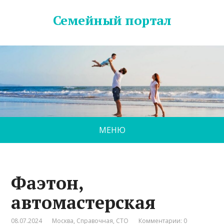
Семейный портал
МЕНЮ
Фаэтон,
автомастерская
08.07.2024
Москва
,
Справочная
,
СТО
Комментарии: 0