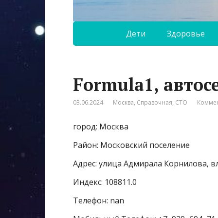
Дети
Здоровье
Formula1, автос
03.06.2024
Москва
,
Справочная
,
СТО
Коммен
город: Москва
Район: Московский поселение
Адрес: улица Адмирала Корнилова, в
Индекс: 108811.0
Телефон: nan