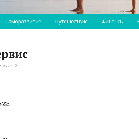
Саморазвитие
Путешествие
Финансы
ервис
тарии: 0
л65а