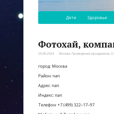
Дети
Здоровье
Фотохай, компа
29.06.2024
Москва
,
Проведение праздников
,
С
город: Москва
Район: nan
Адрес: nan
Индекс: nan
Телефон: +7 (499) 322‒17‒97