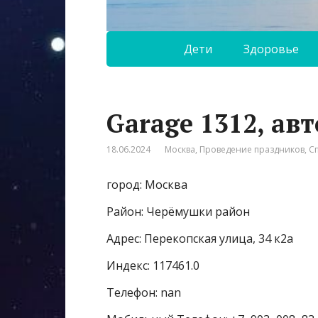
Дети
Здоровье
Garage 1312, ав
18.06.2024
Москва
,
Проведение праздников
,
С
город: Москва
Район: Черёмушки район
Адрес: Перекопская улица, 34 к2а
Индекс: 117461.0
Телефон: nan