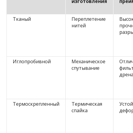
изготовления
преи
Тканый
Переплетение
Высо
нитей
прочн
разр
Иглопробивной
Механическое
Отли
спутывание
филь
дрен
Термоскрепленный
Термическая
Устой
спайка
дефо