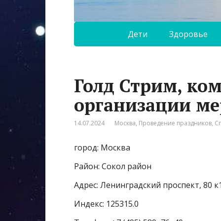
Дети
Здоровье
Голд Стрим, ко
организации м
14.07.2024
Москва
,
Проведение праздников
,
С
город: Москва
Район: Сокол район
Адрес: Ленинградский проспект, 80 к
Индекс: 125315.0