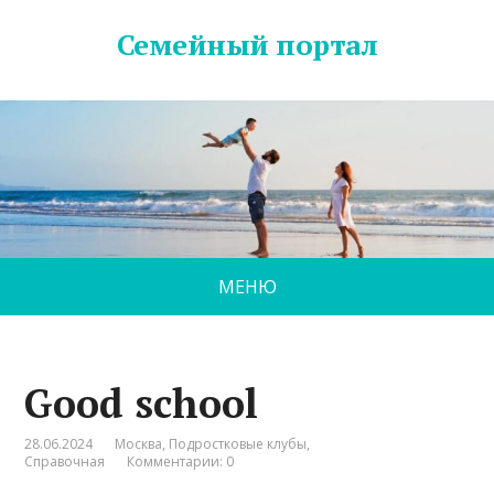
Семейный портал
МЕНЮ
Good school
28.06.2024
Москва
,
Подростковые клубы
,
Справочная
Комментарии: 0