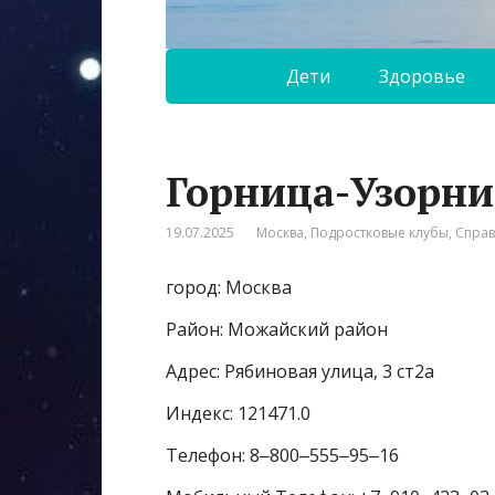
Дети
Здоровье
Горница-Узорн
19.07.2025
Москва
,
Подростковые клубы
,
Спра
город: Москва
Район: Можайский район
Адрес: Рябиновая улица, 3 ст2а
Индекс: 121471.0
Телефон: 8‒800‒555‒95‒16