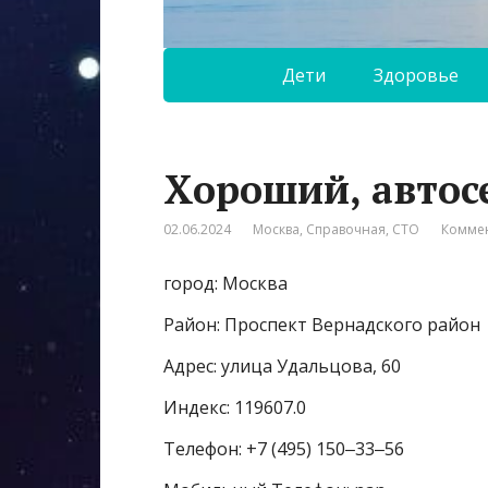
Дети
Здоровье
Хороший, автос
02.06.2024
Москва
,
Справочная
,
СТО
Коммен
город: Москва
Район: Проспект Вернадского район
Адрес: улица Удальцова, 60
Индекс: 119607.0
Телефон: +7 (495) 150‒33‒56