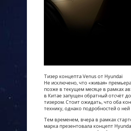
Тизер концепта Venus от Hyundai
Не исключено, что «живая» премьера
позже в текущем месяце в рамках ав
в Китае запущен обратный отсчёт до
тизером. Стоит ожидать, что оба ко
технику, однако подробностей о ней 
Тем временем, вчера в рамках стар
марка презентовала концепт Hyundai