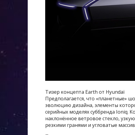
Тизер концепта Earth от Hyundai
Предполагается, что «планетные» 
эволюцию дизайна, элементы которо
серийных моделях суббренда Ioniq. К
наклонённое ветровое стекло, узку
резкими гранями и угловатые массив