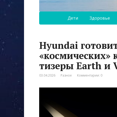
Дети
Здоровье
Hyundai готови
«космических» 
тизеры Earth и 
03.04.2026
Разное
Комментарии: 0