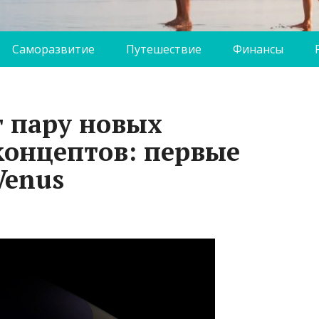
Саморазвитие
Путешествие
Финансы
т пару новых
концептов: первые
Venus