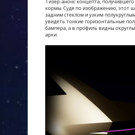
Тизер-анонс концепта, получившего
кормы. Судя по изображению, этот ш
задним стеклом и узким полукруглы
увидеть тонкие горизонтальные пол
бампера, а в профиль видны округл
арки.