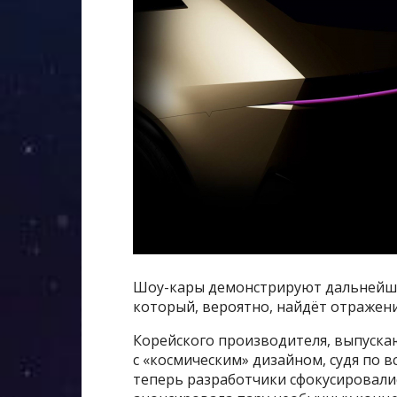
Шоу-кары демонстрируют дальнейше
который, вероятно, найдёт отражени
Корейского производителя, выпускающ
с «космическим» дизайном, судя по в
теперь разработчики сфокусировалис