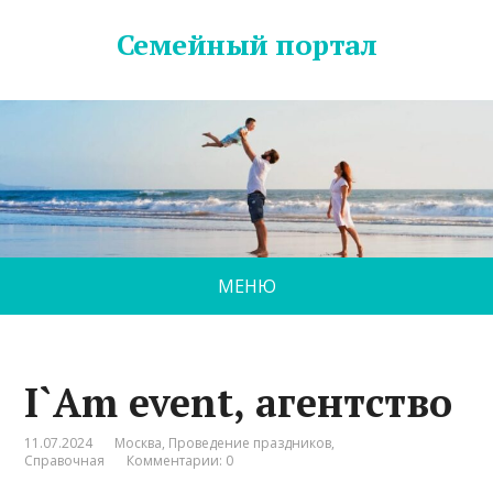
Семейный портал
МЕНЮ
I`Am event, агентство
11.07.2024
Москва
,
Проведение праздников
,
Справочная
Комментарии: 0