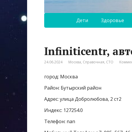
Дети
Здоровье
Infiniticentr, а
24.06.2024
Москва
,
Справочная
,
СТО
Коммен
город: Москва
Район: Бутырский район
Адрес: улица Добролюбова, 2 ст2
Индекс: 127254.0
Телефон: nan