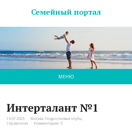
Семейный портал
МЕНЮ
Интерталант №1
19.07.2025
Москва
,
Подростковые клубы
,
Справочная
Комментарии: 0