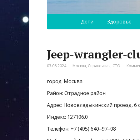
Дети
Здоровье
Jeep-wrangler-c
03.06.2024
Москва
,
Справочная
,
СТО
Коммен
город: Москва
Район: Отрадное район
Адрес: Нововладыкинский проезд, 6 
Индекс: 127106.0
Телефон: +7 (495) 640‒97‒08