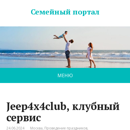
Семейный портал
МЕНЮ
Jeep4x4club, клубный
сервис
24.06.2024
Москва
,
Проведение праздников
,