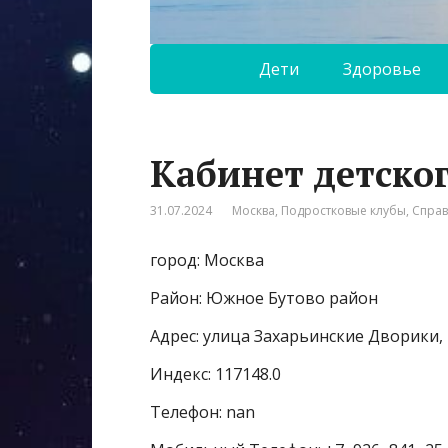
Дети
Здоровье
Кабинет детско
31.07.2024
Москва
,
Подростковые клубы
,
Спра
город: Москва
Район: Южное Бутово район
Адрес: улица Захарьинские Дворики, 
Индекс: 117148.0
Телефон: nan