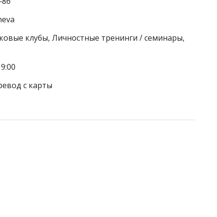
‒86
cheva
тковые клубы, Личностные тренинги / семинары,
9:00
ревод с карты