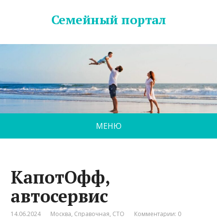
Семейный портал
МЕНЮ
КапотОфф,
автосервис
14.06.2024
Москва
,
Справочная
,
СТО
Комментарии: 0