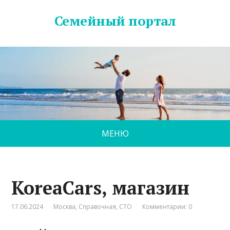
Семейный портал
МЕНЮ
KoreaCars, магазин
17.06.2024
Москва
,
Справочная
,
СТО
Комментарии: 0