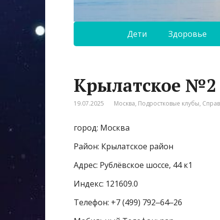
Дети
Здоровье
Крылатское №2
19.07.2025
Москва
,
Подростковые клубы
,
Спра
город: Москва
Район: Крылатское район
Адрес: Рублёвское шоссе, 44 к1
Индекс: 121609.0
Телефон: +7 (499) 792‒64‒26