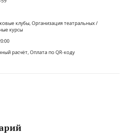
‒59
тковые клубы, Организация театральных /
ные курсы
0:00
чный расчёт, Оплата по QR-коду
арий