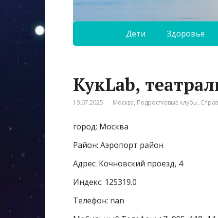
Дети
Здоровье
КукLab, театра
19.07.2025
Москва
,
Подростковые клубы
,
Спра
город: Москва
Район: Аэропорт район
Адрес: Кочновский проезд, 4
Индекс: 125319.0
Телефон: nan