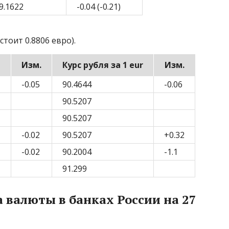
9.1622
-0.04 (-0.21)
стоит 0.8806 евро).
d
Изм.
Курс рубля за 1 eur
Изм.
-0.05
90.4644
-0.06
90.5207
90.5207
-0.02
90.5207
+0.32
-0.02
90.2004
-1.1
91.299
 валюты в банках России на 27