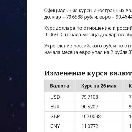
Официальные курсы иностранных валю
доллар – 79.6588 рубля, евро – 90.4644
Курс доллара по отношению к россий
-0.06%. С начала месяца доллар ослаб
Укрепление российского рубля по отн
начала месяца евро упал на 2 рубля 3
Изменение курса валют
Валюта
Курс на 26 мая
К
USD
79.7108
7
EUR
90.5207
9
GBP
107.0038
1
CNY
11.0772
1