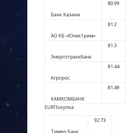
80.99
Банк Казани
81.2
АО КБ «Юнистрим»
81.3
Энерготрансбанк
81.44
Агророс
81.49
КАМКОМБАНК
EURПокупка
92.73
Тимер Банк