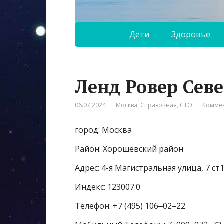
Дети
Здоровье
Ленд Ровер Севе
06.07.2024
Москва
,
Справочная
,
СТО
Коммен
город: Москва
Район: Хорошёвский район
Адрес: 4-я Магистральная улица, 7 ст
Индекс: 123007.0
Телефон: +7 (495) 106‒02‒22