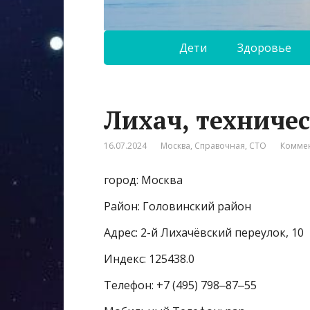
Дети
Здоровье
Лихач, техниче
16.07.2024
Москва
,
Справочная
,
СТО
Коммен
город: Москва
Район: Головинский район
Адрес: 2-й Лихачёвский переулок, 10
Индекс: 125438.0
Телефон: +7 (495) 798‒87‒55