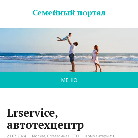
Семейный портал
МЕНЮ
Lrservice,
автотехцентр
23.07.2024
Москва
,
Справочная
,
СТО
Комментарии: 0