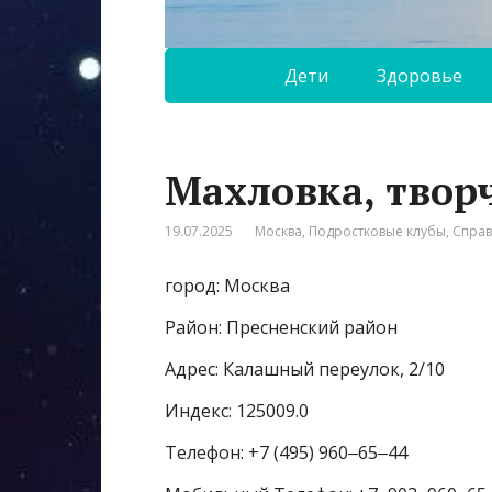
Дети
Здоровье
Махловка, твор
19.07.2025
Москва
,
Подростковые клубы
,
Спра
город: Москва
Район: Пресненский район
Адрес: Калашный переулок, 2/10
Индекс: 125009.0
Телефон: +7 (495) 960‒65‒44