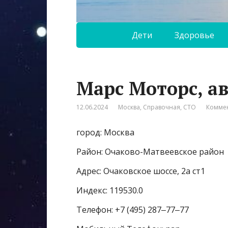
Дети
Здоровье
Марс Моторс, а
12.06.2024
Москва
,
Справочная
,
СТО
Коммен
город: Москва
Район: Очаково-Матвеевское район
Адрес: Очаковское шоссе, 2а ст1
Индекс: 119530.0
Телефон: +7 (495) 287‒77‒77