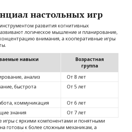
нциал настольных игр
инструментом развития когнитивных
 развивают логическое мышление и планирование,
 концентрацию внимания, а кооперативные игры
ты.
ваемые навыки
Возрастная
группа
ирование, анализ
От 8 лет
ание, быстрота
От 5 лет
абота, коммуникация
От 6 лет
щие знания
От 7 лет
е игры с яркими компонентами и понятными
на готовы к более сложным механикам, а