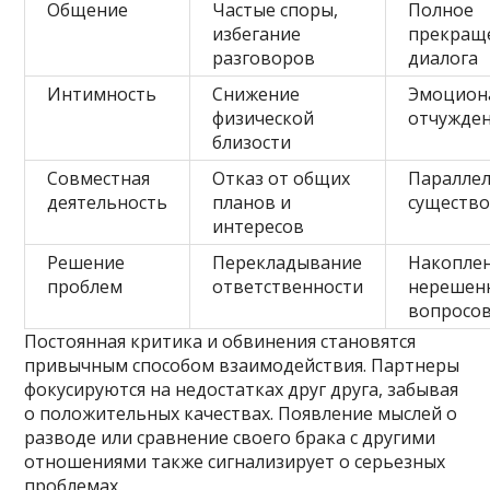
Общение
Частые споры,
Полное
избегание
прекращ
разговоров
диалога
Интимность
Снижение
Эмоцион
физической
отчужде
близости
Совместная
Отказ от общих
Паралле
деятельность
планов и
существ
интересов
Решение
Перекладывание
Накопле
проблем
ответственности
нерешен
вопросо
Постоянная критика и обвинения становятся
привычным способом взаимодействия. Партнеры
фокусируются на недостатках друг друга, забывая
о положительных качествах. Появление мыслей о
разводе или сравнение своего брака с другими
отношениями также сигнализирует о серьезных
проблемах.