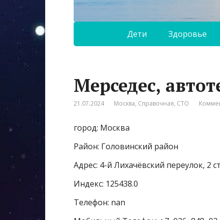
Дети
Здоровье
Мерседес, автот
21.07.2024
Москва
,
Справочная
,
СТО
Коммен
город: Москва
Район: Головинский район
Адрес: 4-й Лихачёвский переулок, 2 с
Индекс: 125438.0
Телефон: nan