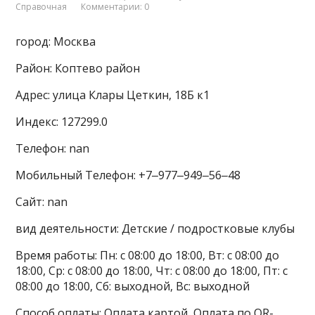
Справочная
Комментарии: 0
город: Москва
Район: Коптево район
Адрес: улица Клары Цеткин, 18Б к1
Индекс: 127299.0
Телефон: nan
Мобильный Телефон: +7‒977‒949‒56‒48
Сайт: nan
вид деятельности: Детские / подростковые клубы
Время работы: Пн: с 08:00 до 18:00, Вт: с 08:00 до
18:00, Ср: с 08:00 до 18:00, Чт: с 08:00 до 18:00, Пт: с
08:00 до 18:00, Сб: выходной, Вс: выходной
Способ оплаты: Оплата картой, Оплата по QR-