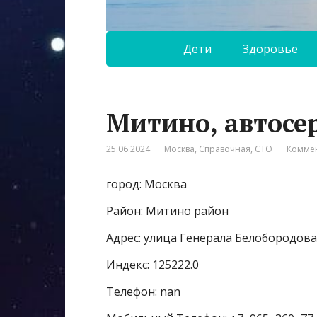
Дети
Здоровье
Митино, автосе
25.06.2024
Москва
,
Справочная
,
СТО
Коммен
город: Москва
Район: Митино район
Адрес: улица Генерала Белобородова
Индекс: 125222.0
Телефон: nan