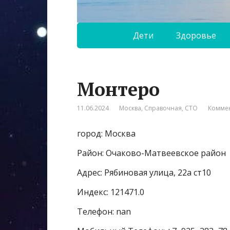
Дети
Здоровье
Монтеро
11.06.2024
Москва
,
Справочная
,
СТО
Коммен
город: Москва
Район: Очаково-Матвеевское район
Адрес: Рябиновая улица, 22а ст10
Индекс: 121471.0
Телефон: nan