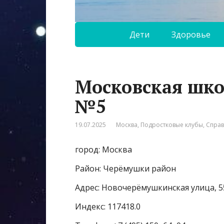
Дети
Здоровье
Московская шко
№5
19.07.2025
Москва
,
Подростковые клубы
,
Спра
город: Москва
Район: Черёмушки район
Адрес: Новочерёмушкинская улица, 5
Индекс: 117418.0