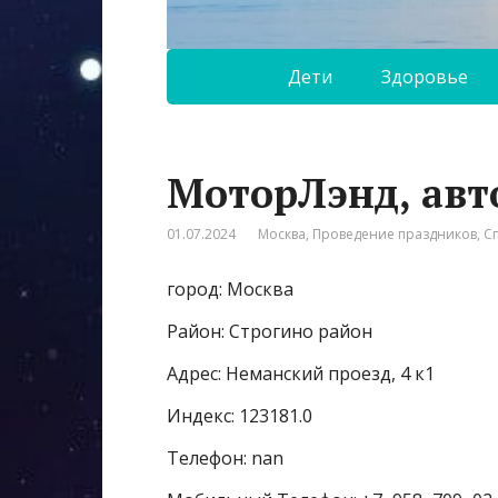
Дети
Здоровье
МоторЛэнд, авт
01.07.2024
Москва
,
Проведение праздников
,
С
город: Москва
Район: Строгино район
Адрес: Неманский проезд, 4 к1
Индекс: 123181.0
Телефон: nan