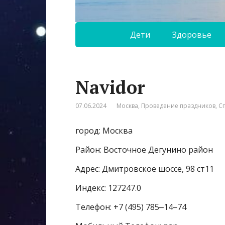
Дети
Здоровье
Navidor
07.06.2024
Москва
,
Проведение праздников
,
С
город: Москва
Район: Восточное Дегунино район
Адрес: Дмитровское шоссе, 98 ст11
Индекс: 127247.0
Телефон: +7 (495) 785‒14‒74