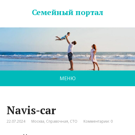
Семейный портал
МЕНЮ
Navis-car
22.07.2024
Москва
,
Справочная
,
СТО
Комментарии: 0