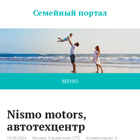
Семейный портал
МЕНЮ
Nismo motors,
автотехцентр
16.06.2024
Москва
,
Справочная
,
СТО
Комментарии: 0