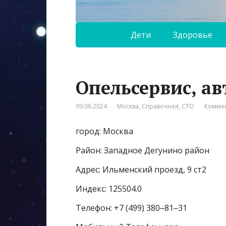
Дети
Здоровье
Опельсервис, а
09.06.2024
Москва
,
Справочная
,
СТО
Коммен
город: Москва
Район: Западное Дегунино район
Адрес: Ильменский проезд, 9 ст2
Индекс: 125504.0
Телефон: +7 (499) 380‒81‒31