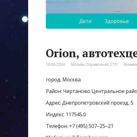
Дети
Здоровье
Orion, автотехц
10.06.2024
Москва
,
Справочная
,
СТО
Коммен
город: Москва
Район: Чертаново Центральное рай
Адрес: Днепропетровский проезд, 5
Индекс: 117545.0
Телефон: +7 (495) 507‒25‒21