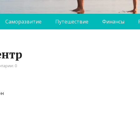
Саморазвитие
Путешествие
Финансы
ентр
тарии: 0
он