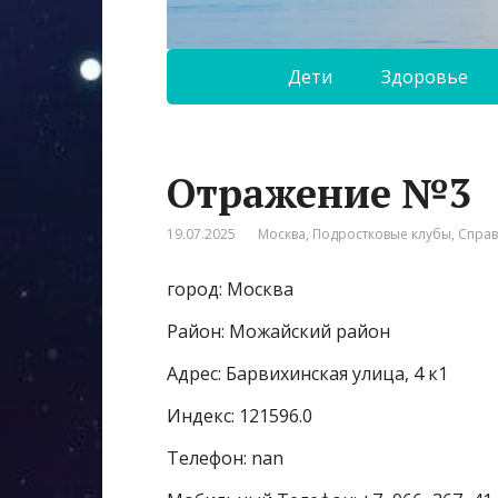
Дети
Здоровье
Отражение №3
19.07.2025
Москва
,
Подростковые клубы
,
Спра
город: Москва
Район: Можайский район
Адрес: Барвихинская улица, 4 к1
Индекс: 121596.0
Телефон: nan