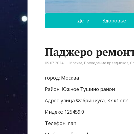
Дети
Здоровье
Паджеро ремон
09.07.2024
Москва
,
Проведение праздников
,
С
город: Москва
Район: Южное Тушино район
Адрес: улица Фабрициуса, 37 к1 ст2
Индекс: 125459.0
Телефон: nan