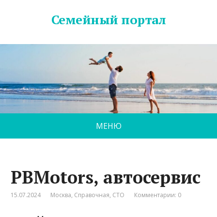
Семейный портал
МЕНЮ
PBMotors, автосервис
15.07.2024
Москва
,
Справочная
,
СТО
Комментарии: 0